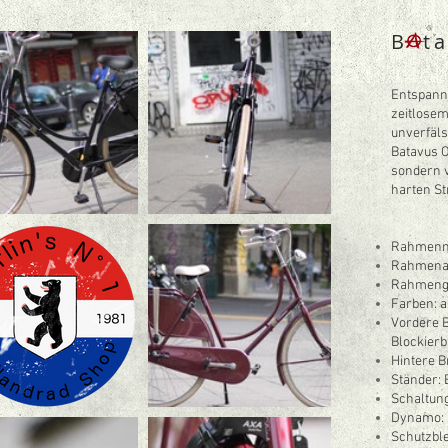
B
a
t
Entspannt
zeitlosem
unverfäls
Batavus O
sondern v
harten St
Rahmenma
Rahmenar
Rahmengr
Farben: a
Vordere B
Blockier
Hintere 
Ständer: 
Schaltun
Dynamo:
Schutzble