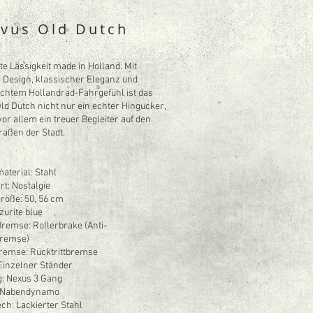
avus Old Dutch
e Lässigkeit made in Holland. Mit
 Design, klassischer Eleganz und
chtem Hollandrad-Fahrgefühl ist das
ld Dutch nicht nur ein echter Hingucker,
or allem ein treuer Begleiter auf den
raßen der Stadt.​
terial: Stahl
t: Nostalgie
öße: 50, 56 cm
zurite blue
remse: Rollerbrake (Anti-
bremse)
Bremse: Rücktrittbremse
Einzelner Ständer
g: Nexus 3 Gang
 Nabendynamo
ch: Lackierter Stahl