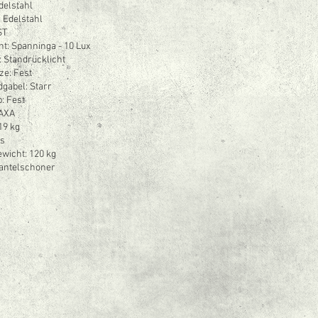
delstahl
 Edelstahl
ST
ht: Spanninga - 10 Lux
: Standrücklicht
ze: Fest
gabel: Starr
: Fest
 AXA
19 kg
es
wicht: 120 kg
Mantelschoner