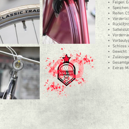
Felgen: E
Speichen:
Reifen: C
Vorderlic
Rücklicht
Sattelstüt
Vorderrad
Vorbautyp
Schloss:
Gewicht: 
Zulässig
Gesamtge
Extras: 