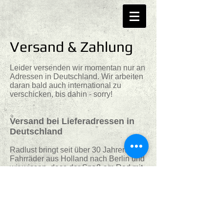
Versand & Zahlung
Leider versenden wir momentan nur an
Adressen in Deutschland. Wir arbeiten
daran bald auch international zu
verschicken, bis dahin - sorry!
Versand bei Lieferadressen in
Deutschland
Radlust bringt seit über 30 Jahren
Fahrräder aus Holland nach Berlin und
wir wissen, dass der Spaß am Rad mit
einer schnellen und problemlosen
Lieferung beginnt. Deshalb vertrauen
wir bei allen Produkten DHL. So
einfach, so gut.