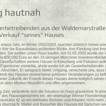
ng hautnah
werbetreibenden aus der Waldemarstraße
Verkauf "seines" Hauses
einem Jahr, im Winter 2002/2003, tauchten plötzlich immer wie
h ihre die Bausubstanz prüfenden Blicke, ihre Kleidung und ihr
ieden. Sie wollten unser Haus kaufen. Am 01.05.2003 wurde die
ls 600.000 Euro an den 33-jährigen Münchner Investmentberat
Gesellschaftern weitere Häuser in Kreuzberg und Potsdam aufka
r Eigentümer vorstellte, ahnte weder ich als Gewerbetreibender
Absichten. Er versprach fairen Umgang, versicherte uns, dass 
etrieb des Hauses vorerst keine größeren Veränderungen zu befü
eiter Zukunft, der Erwerb dieses Hauses diene lediglich seiner 
n allen Mietern freundlich und offen angenommen.
 Juni, veränderte sich die Situation im Haus gravierend. In ei
ter" des Hauseigentümers ein, der ehemalige Wiener Fremdenle
marstraße 42 an ein normales Wohnen und Arbeiten nicht mehr
 überzog N. Mieter und Besucher des Hauses mit Sprüchen wi