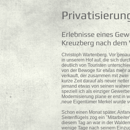
Privatisieru
Erlebnisse eines Ge
Kreuzberg nach dem 
Christoph Wartenberg. Vor genau 
in unserem Hof auf, die sich durc
deutlich von Touristen untersch
von der Bewoge für etwas mehr a
verkauft, der zusammen mit zwei 
kurze Zeit darauf als neuer nette
jemand etwas von seinen wahren 
speziell ich als einziger Gewerb
Modernisierung plane er erst in w
neue Eigentümer Merkel wurde vo
Schon einen Monat später, Anfang
Seitenflügels zog ein "Mitarbei
diesem Tag an war in der Walde
wenige Tage nach seinem Einzug