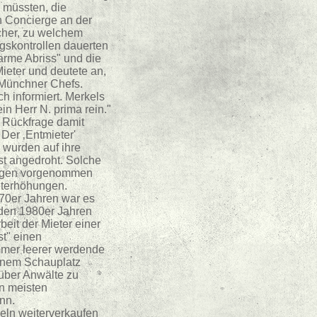
n müssten, die
in Concierge an der
cher, zu welchem
ngskontrollen dauerten
arme Abriss" und die
Mieter und deutete an,
s Münchner Chefs.
h informiert. Merkels
n Herr N. prima rein."
f Rückfrage damit
Der ‚Entmieter'
e wurden auf ihre
t angedroht. Solche
rungen vorgenommen
eterhöhungen.
970er Jahren war es
 den 1980er Jahren
eit der Mieter einer
st" einen
immer leerer werdende
einem Schauplatz
 über Anwälte zu
en meisten
nn.
eln weiterverkaufen