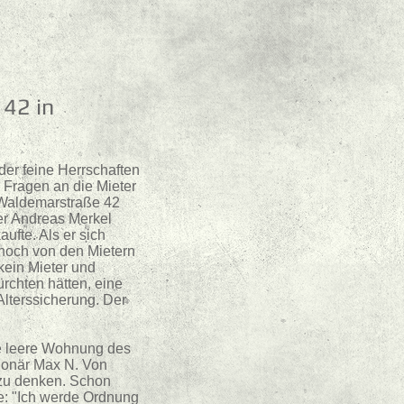
 42 in
der feine Herrschaften
e Fragen an die Mieter
 Waldemarstraße 42
er Andreas Merkel
ufte. Als er sich
, noch von den Mietern
kein Mieter und
rchten hätten, eine
Alterssicherung. Der
ne leere Wohnung des
gionär Max N. Von
 zu denken. Schon
e: "Ich werde Ordnung