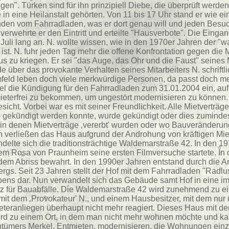
n". Türken sind für ihn prinzipiell Diebe, die überprüft werde
in eine Heilanstalt gehörten. Von 11 bis 17 Uhr stand er wie e
nden vom Fahrradladen, was er dort genau will und jeden Besu
verwehrte er den Eintritt und erteilte "Hausverbote". Die Einga
uli lang an. N. wollte wissen, wie in den 1970er Jahren der "w
ist. N. fuhr jeden Tag mehr die offene Konfrontation gegen die 
aus zu kriegen. Er sei "das Auge, das Ohr und die Faust" seine
über das provokante Verhalten seines Mitarbeiters N. schriftlic
feld leben doch viele merkwürdige Personen, da passt doch mei
el die Kündigung für den Fahrradladen zum 31.01.2004 ein, au
ieterfrei zu bekommen, um ungestört modernisieren zu können. 
icht. Vorbei war es mit seiner Freundlichkeit. Alle Mietverträg
gekündigt werden konnte, wurde gekündigt oder dies zumindes
 in denen Mietverträge ‚vererbt' wurden oder wo Bauverände
en verließen das Haus aufgrund der Androhung von kräftigen Mi
elte sich die traditionsträchtige Waldemarstraße 42. In den 1
dem Rosa von Praunheim seine ersten Filmversuche startete. In
em Abriss bewahrt. In den 1990er Jahren entstand durch die Arb
rgs. Seit 23 Jahren stellt der Hof mit dem Fahrradladen "Radlu
lebens dar. Nun verwandelt sich das Gebäude samt Hof in eine 
tz für Bauabfälle. Die Waldemarstraße 42 wird zunehmend zu 
it dem ‚Provokateur' N., und einem Hausbesitzer, mit dem nur
eteranliegen überhaupt nicht mehr reagiert. Dieses Haus mit d
wird zu einem Ort, in dem man nicht mehr wohnen möchte und ka
entümers Merkel. Entmieten, modernisieren, die Wohnungen einz