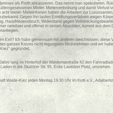
preises als Profit abkassieren. Das nennt man spekulieren. Rü
alteingesessenen Mieter. Mietervertreibung und damit Verlust 
n acht leeren Mieteinheiten haben die Arbeiten zur Luxussanie
kiezbekannt. Gegen ihn laufen Ermittlungsverfahren wegen Körpe
ng, Hausfriedensbruch, Widerstand gegen Vollstreckungsbeamt
mer nervöser und offener in seinen Absichten, kommt aus dem 
eranliegen.
im Exil? Ich habe gemeinsam mit anderen beschlossen, diese 
des ganzen Kiezes nicht regungslos hinzunehmen und wir habe
Kiez" gegründet.
 Jahre lang im Hinterhof der Waldemarstraße 42 den Fahrradla
aden in die Skalitzer Str. 95, Ecke Lausitzer Platz, umziehen.
aft Walde-Kiez jeden Montag 19.30 Uhr im Kotti e.V., Adalberts