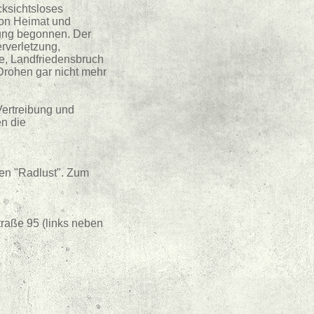
cksichtsloses
von Heimat und
rung begonnen. Der
rverletzung,
e, Landfriedensbruch
Drohen gar nicht mehr
Vertreibung und
n die
den "Radlust". Zum
traße 95 (links neben