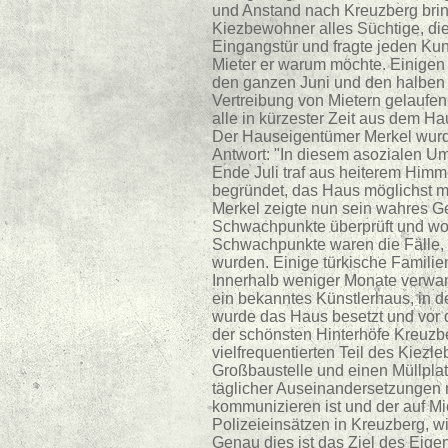
und Anstand nach Kreuzberg bringe
Kiezbewohner alles Süchtige, die 
Eingangstür und fragte jeden Ku
Mieter er warum möchte. Einigen 
den ganzen Juni und den halben J
Vertreibung von Mietern gelaufen 
alle in kürzester Zeit aus dem H
Der Hauseigentümer Merkel wurde 
Antwort: "In diesem asozialen Um
Ende Juli traf aus heiterem Himm
begründet, das Haus möglichst m
Merkel zeigte nun sein wahres Ges
Schwachpunkte überprüft und wo 
Schwachpunkte waren die Fälle,
wurden. Einige türkische Famili
Innerhalb weniger Monate verwand
ein bekanntes Künstlerhaus, in 
wurde das Haus besetzt und vor d
der schönsten Hinterhöfe Kreuzbe
vielfrequentierten Teil des Kiez
Großbaustelle und einen Müllpla
täglicher Auseinandersetzungen m
kommunizieren ist und der auf Mi
Polizeieinsätzen in Kreuzberg, 
Genau dies ist das Ziel des Eig