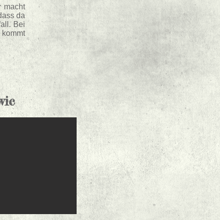
r macht
dass da
all. Bei
r kommt
wic